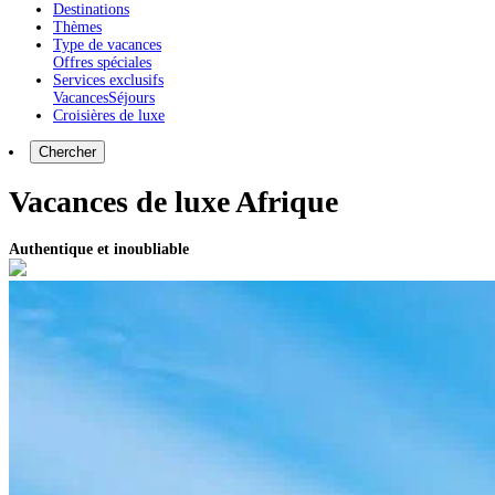
Destinations
Thèmes
Type de vacances
Offres spéciales
Services exclusifs
Vacances
Séjours
Croisières de luxe
Chercher
Vacances de luxe Afrique
Authentique et inoubliable