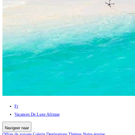
Fr
Vacances De Luxe Afrique
Navigeer naar
Offres de voyage
Galerie
Destinations
Thèmes
Notre équipe