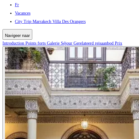
Fr
Vacances
City Trip Marrakech Villa Des Orangers
Navigeer naar
Introduction
Points forts
Galerie
Séjour
Gerelateerd reisaanbod
Prix