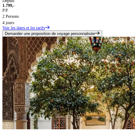
Depuis
1.799,-
P.P.
2 Persons
4 jours
Voir les dates et les tarifs
Demander une proposition de voyage personnalisée