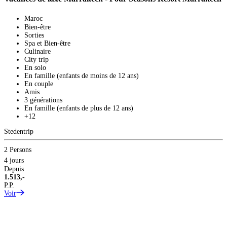
C
Maroc
Bien-être
Sorties
Spa et Bien-être
Culinaire
City trip
En solo
En famille (enfants de moins de 12 ans)
En couple
Amis
3 générations
En famille (enfants de plus de 12 ans)
+12
Stedentrip
2
4
2 Persons
D
4 jours
2
Depuis
P
1.513,-
V
P.P.
Voir