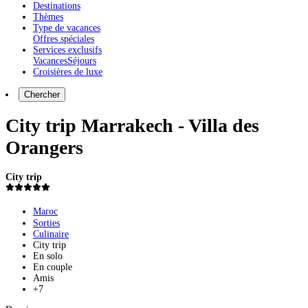
Destinations
Thèmes
Type de vacances
Offres spéciales
Services exclusifs
Vacances
Séjours
Croisières de luxe
Chercher
City trip Marrakech - Villa des
Orangers
City trip
Maroc
Sorties
Culinaire
City trip
En solo
En couple
Amis
+7