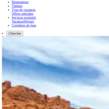
Destinations
Thèmes
Type de vacances
Offres spéciales
Services exclusifs
Vacances
Séjours
Croisières de luxe
Chercher