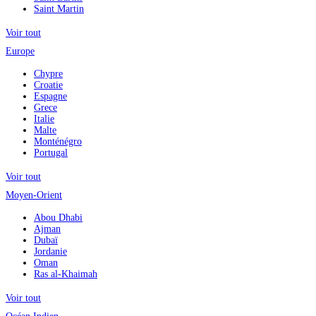
Saint Martin
Voir tout
Europe
Chypre
Croatie
Espagne
Grece
Italie
Malte
Monténégro
Portugal
Voir tout
Moyen-Orient
Abou Dhabi
Ajman
Dubaï
Jordanie
Oman
Ras al-Khaimah
Voir tout