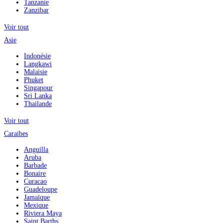
Tanzanie
Zanzibar
Voir tout
Asie
Indonésie
Langkawi
Malaisie
Phuket
Singapour
Sri Lanka
Thailande
Voir tout
Caraibes
Anguilla
Aruba
Barbade
Bonaire
Curacao
Guadeloupe
Jamaïque
Mexique
Riviera Maya
Saint Barths