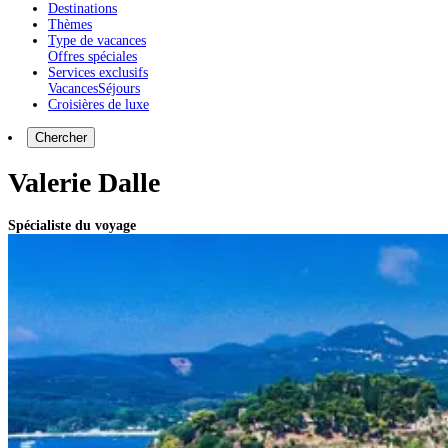
Destinations
Thèmes
Type de vacances
Offres spéciales
Services exclusifs
Vacances
Séjours
Croisières de luxe
Chercher
Valerie Dalle
Spécialiste du voyage