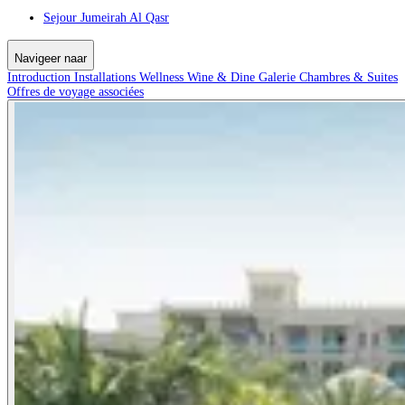
Sejour Jumeirah Al Qasr
Navigeer naar
Introduction
Installations
Wellness
Wine & Dine
Galerie
Chambres & Suites
Offres de voyage associées