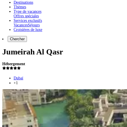
Destinations
Thèmes
Type de vacances
Offres spéciales
Services exclusifs
Vacances
Séjours
Croisières de luxe
Chercher
Jumeirah Al Qasr
Hébergement
Dubaï
+1