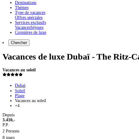
Destinations
Thèmes
Type de vacances
Offres spéciales
Services exclusifs
Vacances
Séjours
Croisières de luxe
Chercher
Vacances de luxe Dubaï - The Ritz-C
Vacances au soleil
Dubaï
Soleil
Plage
Vacances au soleil
+4
Depuis
3.410,-
P.P.
2 Persons
8 jours