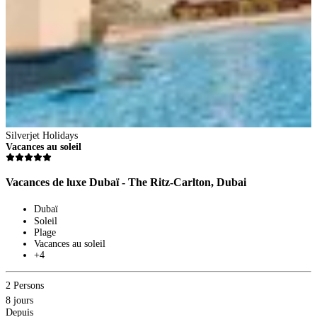
Z
1
Silverjet Holidays
8
Vacances au soleil
D
4
P
Vacances de luxe Dubaï - The Ritz-Carlton, Dubai
V
Dubaï
Soleil
Plage
Vacances au soleil
+4
2 Persons
8 jours
Depuis