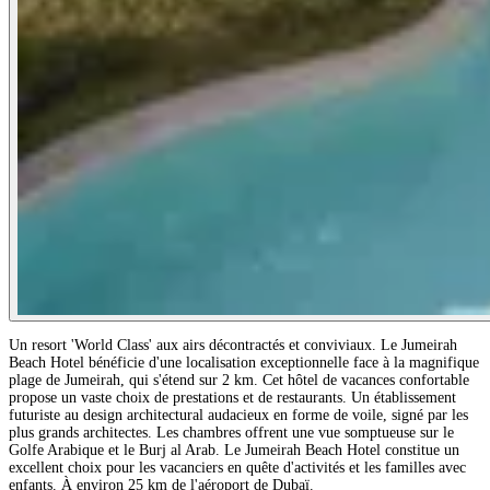
Un resort 'World Class' aux airs décontractés et conviviaux. Le Jumeirah
Beach Hotel bénéficie d'une localisation exceptionnelle face à la magnifique
plage de Jumeirah, qui s'étend sur 2 km. Cet hôtel de vacances confortable
propose un vaste choix de prestations et de restaurants. Un établissement
futuriste au design architectural audacieux en forme de voile, signé par les
plus grands architectes. Les chambres offrent une vue somptueuse sur le
Golfe Arabique et le Burj al Arab. Le Jumeirah Beach Hotel constitue un
excellent choix pour les vacanciers en quête d'activités et les familles avec
enfants. À environ 25 km de l'aéroport de Dubaï.