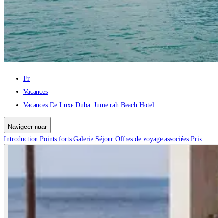
Fr
Vacances
Vacances De Luxe Dubai Jumeirah Beach Hotel
Navigeer naar
Introduction
Points forts
Galerie
Séjour
Offres de voyage associées
Prix