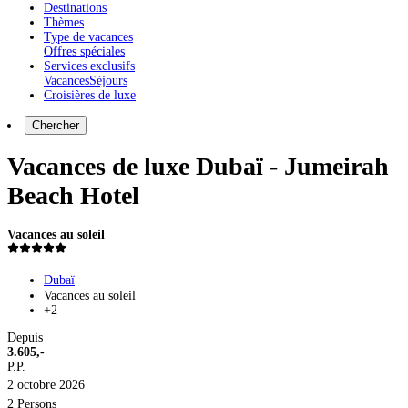
Destinations
Thèmes
Type de vacances
Offres spéciales
Services exclusifs
Vacances
Séjours
Croisières de luxe
Chercher
Vacances de luxe Dubaï - Jumeirah
Beach Hotel
Vacances au soleil
Dubaï
Vacances au soleil
+2
Depuis
3.605,-
P.P.
2 octobre 2026
2 Persons