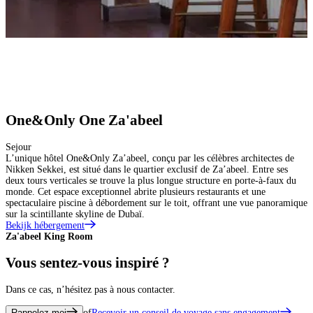
One&Only One Za'abeel
Sejour
L’unique hôtel One&Only Za’abeel, conçu par les célèbres architectes de
Nikken Sekkei, est situé dans le quartier exclusif de Za’abeel. Entre ses
deux tours verticales se trouve la plus longue structure en porte-à-faux du
monde. Cet espace exceptionnel abrite plusieurs restaurants et une
spectaculaire piscine à débordement sur le toit, offrant une vue panoramique
sur la scintillante skyline de Dubaï.
Bekijk hébergement
Za'abeel King Room
Z
Vous sentez-vous inspiré ?
Dans ce cas, n’hésitez pas à nous contacter.
Rappelez-moi
of
Recevoir un conseil de voyage sans engagement