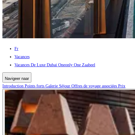
Fr
Vacances
Vacances De Luxe Dubai Oneonly One Zaabeel
Navigeer naar
Introduction
Points forts
Galerie
Séjour
Offres de voyage associées
Prix