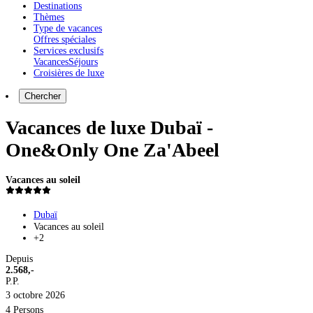
Destinations
Thèmes
Type de vacances
Offres spéciales
Services exclusifs
Vacances
Séjours
Croisières de luxe
Chercher
Vacances de luxe Dubaï -
One&Only One Za'Abeel
Vacances au soleil
Dubaï
Vacances au soleil
+2
Depuis
2.568,-
P.P.
3 octobre 2026
4 Persons