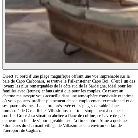
Direct au bord d’une plage magnifique offrant une vue imprenable sur la
baie de Capo Carbonara, se trouve le Falkensteiner Capo Boi. C’est l’un des
joyaux les plus remarquables de la côte sud de la Sardaigne, idéal pour les
familles avec (jeunes) enfants ainsi que pour les couples. Ce resort au
charme mauresque vous accueille dans une atmosphère conviviale et intime,
où vous pourrez profiter pleinement de son emplacement exceptionnel et de
ses quatre piscines. La nature préservée et les plages de sable blanc
immaculé de Costa Rei et Villasimius sont tout simplement à couper le
souffle. Grâce à sa situation abritée à flanc de colline, ce havre de paix
demeure un lieu de séjour agréable jusqu’à fin octobre. Situé à quelques
kilomètres du charmant village de Villasimius et à environ 65 km de
l’aéroport de Cagliari.