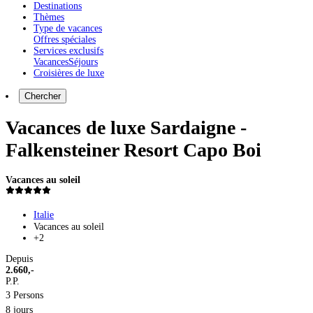
Destinations
Thèmes
Type de vacances
Offres spéciales
Services exclusifs
Vacances
Séjours
Croisières de luxe
Chercher
Vacances de luxe Sardaigne -
Falkensteiner Resort Capo Boi
Vacances au soleil
Italie
Vacances au soleil
+2
Depuis
2.660,-
P.P.
3 Persons
8 jours