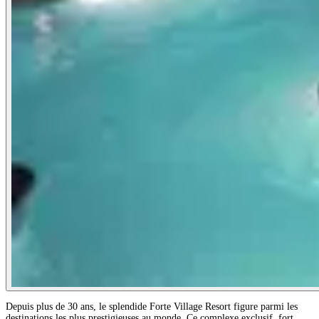
Depuis plus de 30 ans, le splendide Forte Village Resort figure parmi les
destinations les plus prestigieuses au monde. Ce complexe exclusif, fort