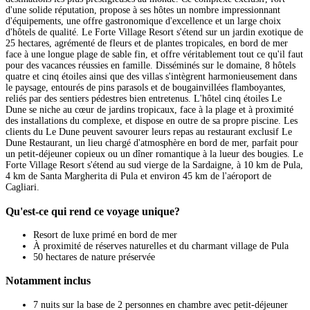
d'une solide réputation, propose à ses hôtes un nombre impressionnant
d'équipements, une offre gastronomique d'excellence et un large choix
d'hôtels de qualité. Le Forte Village Resort s'étend sur un jardin exotique de
25 hectares, agrémenté de fleurs et de plantes tropicales, en bord de mer
face à une longue plage de sable fin, et offre véritablement tout ce qu'il faut
pour des vacances réussies en famille. Disséminés sur le domaine, 8 hôtels
quatre et cinq étoiles ainsi que des villas s'intègrent harmonieusement dans
le paysage, entourés de pins parasols et de bougainvillées flamboyantes,
reliés par des sentiers pédestres bien entretenus. L'hôtel cinq étoiles Le
Dune se niche au cœur de jardins tropicaux, face à la plage et à proximité
des installations du complexe, et dispose en outre de sa propre piscine. Les
clients du Le Dune peuvent savourer leurs repas au restaurant exclusif Le
Dune Restaurant, un lieu chargé d'atmosphère en bord de mer, parfait pour
un petit-déjeuner copieux ou un dîner romantique à la lueur des bougies. Le
Forte Village Resort s'étend au sud vierge de la Sardaigne, à 10 km de Pula,
4 km de Santa Margherita di Pula et environ 45 km de l'aéroport de
Cagliari.
Qu'est-ce qui rend ce voyage unique?
Resort de luxe primé en bord de mer
À proximité de réserves naturelles et du charmant village de Pula
50 hectares de nature préservée
Notamment inclus
7 nuits sur la base de 2 personnes en chambre avec petit-déjeuner