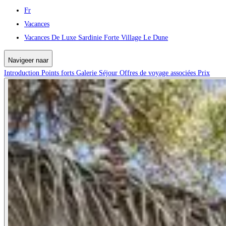
Fr
Vacances
Vacances De Luxe Sardinie Forte Village Le Dune
Navigeer naar
Introduction
Points forts
Galerie
Séjour
Offres de voyage associées
Prix