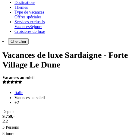
Destinations
Thèmes
Type de vacances
Offres spéciales
Services exclusifs
Vacances
Séjours
Croisières de luxe
Chercher
Vacances de luxe Sardaigne - Forte
Village Le Dune
Vacances au soleil
Italie
Vacances au soleil
+2
Depuis
9.759,-
P.P.
3 Persons
8 jours