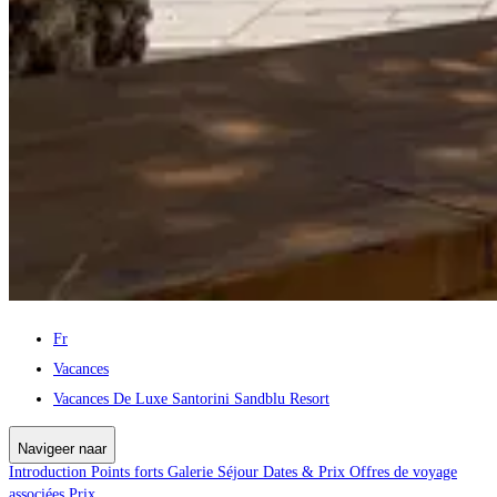
Fr
Vacances
Vacances De Luxe Santorini Sandblu Resort
Navigeer naar
Introduction
Points forts
Galerie
Séjour
Dates & Prix
Offres de voyage
associées
Prix