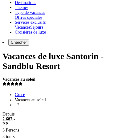
Destinations
Thèmes
Type de vacances
Offres spéciales
Services exclusifs
Vacances
Séjours
Croisières de luxe
Chercher
Vacances de luxe Santorin -
Sandblu Resort
Vacances au soleil
Grece
Vacances au soleil
+2
Depuis
2.687,-
P.P.
3 Persons
8 jours