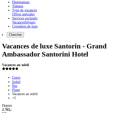
Destinations
Thèmes
Type de vacances
Offres spéciales
Services exclusifs
Vacances
Séjours
Croisières de luxe
Chercher
Vacances de luxe Santorin - Grand
Ambassador Santorini Hotel
Vacances au soleil
Grece
Soleil
Îles
Plage
Vacances au soleil
+5
Depuis
2.765,-