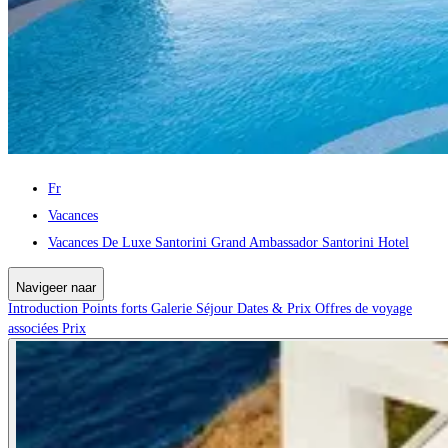
Fr
Vacances
Vacances De Luxe Santorini Grand Ambassador Santorini Hotel
Navigeer naar
Introduction
Points forts
Galerie
Séjour
Dates & Prix
Offres de voyage
associées
Prix