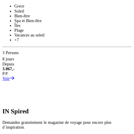
Grece
2
Soleil
8
Bien-être
D
Spa et Bien-être
1
Îles
P
Plage
V
Vacances au soleil
+7
3 Persons
8 jours
Depuis
3.067,-
P.P.
Voir
IN
Spired
Demandez gratuitement le magazine de voyage pour encore plus
d’inspiration.