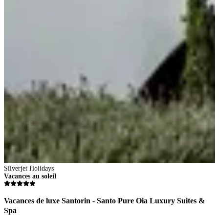
S
V
V
Silverjet Holidays
Vacances au soleil
Vacances de luxe Santorin - Santo Pure Oia Luxury Suites &
Spa