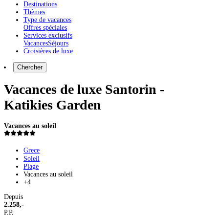
Destinations
Thèmes
Type de vacances
Offres spéciales
Services exclusifs
Vacances
Séjours
Croisières de luxe
Chercher
Vacances de luxe Santorin -
Katikies Garden
Vacances au soleil
Grece
Soleil
Plage
Vacances au soleil
+4
Depuis
2.258,-
P.P.