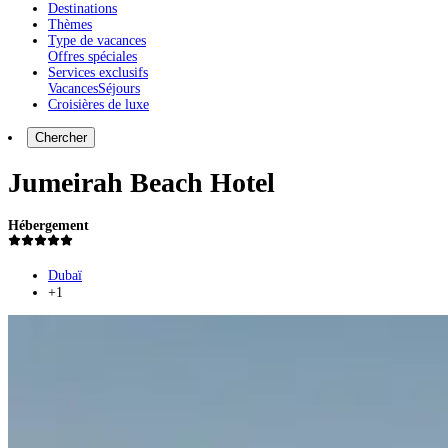
Destinations
Thèmes
Type de vacances
Offres spéciales
Services exclusifs
Vacances
Séjours
Croisières de luxe
Chercher
Jumeirah Beach Hotel
Hébergement
Dubaï
+1