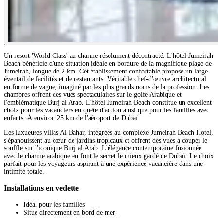
Un resort 'World Class' au charme résolument décontracté. L'hôtel Jumeirah
Beach bénéficie d'une situation idéale en bordure de la magnifique plage de
Jumeirah, longue de 2 km. Cet établissement confortable propose un large
éventail de facilités et de restaurants. Véritable chef-d'œuvre architectural
en forme de vague, imaginé par les plus grands noms de la profession. Les
chambres offrent des vues spectaculaires sur le golfe Arabique et
l'emblématique Burj al Arab. L'hôtel Jumeirah Beach constitue un excellent
choix pour les vacanciers en quête d'action ainsi que pour les familles avec
enfants. À environ 25 km de l'aéroport de Dubaï.
Les luxueuses villas Al Bahar, intégrées au complexe Jumeirah Beach Hotel,
s'épanouissent au cœur de jardins tropicaux et offrent des vues à couper le
souffle sur l'iconique Burj al Arab. L'élégance contemporaine fusionnée
avec le charme arabique en font le secret le mieux gardé de Dubaï. Le choix
parfait pour les voyageurs aspirant à une expérience vacancière dans une
intimité totale.
Installations en vedette
Idéal pour les familles
Situé directement en bord de mer