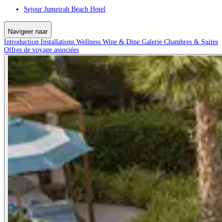
Sejour Jumeirah Beach Hotel
Navigeer naar
Introduction
Installations
Wellness
Wine & Dine
Galerie
Chambres & Suites
Offres de voyage associées