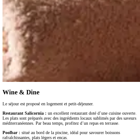
Wine & Dine
Le séjour est proposé en logement et petit-déjeuner.
Restaurant Salicornia :
un excellent restaurant doté d’une cuisine ouverte.
Les plats sont préparés avec des ingrédients locaux sublimés par des saveurs
méditerranéennes. Par beau temps, profitez d’un repas en terrasse.
Poolbar :
situé au bord de la piscine, idéal pour savourer boissons
rafraîchissantes, plats légers et encas.