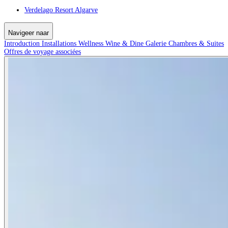
Verdelago Resort Algarve
Navigeer naar
Introduction
Installations
Wellness
Wine & Dine
Galerie
Chambres & Suites
Offres de voyage associées