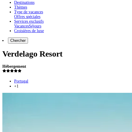
Destinations
Thèmes
Type de vacances
Offres spéciales
Services exclusifs
Vacances
Séjours
Croisières de luxe
Chercher
Verdelago Resort
Hébergement
Portugal
+1