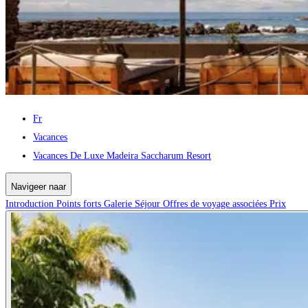
Fr
Vacances
Vacances De Luxe Madeira Saccharum Resort
Navigeer naar
Introduction
Points forts
Galerie
Séjour
Offres de voyage associées
Prix