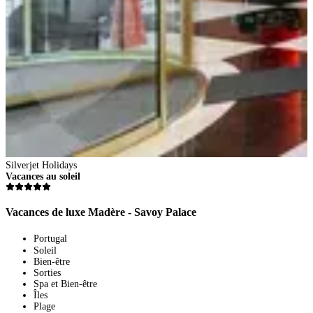
S
V
V
Silverjet Holidays
Vacances au soleil
Vacances de luxe Madère - Savoy Palace
Portugal
Soleil
Bien-être
Sorties
Spa et Bien-être
2
Îles
8
Plage