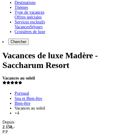
Destinations
Thèmes
Type de vacances
Offres spéciales
Services exclusifs
Vacances
Séjours
Croisières de luxe
Chercher
Vacances de luxe Madère -
Saccharum Resort
Vacances au soleil
Portugal
Spa et Bien-être
Bien-être
Vacances au soleil
+4
Depuis
2.150,-
P.P.