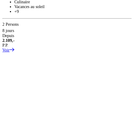
D
Culinaire
1
Vacances au soleil
P
+9
V
2 Persons
8 jours
Depuis
2.109,-
P.P.
Voir