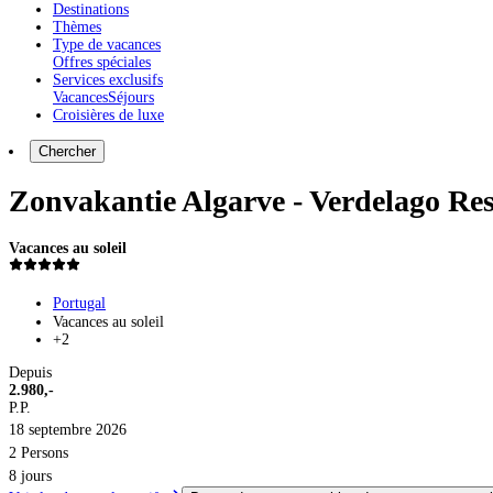
Destinations
Thèmes
Type de vacances
Offres spéciales
Services exclusifs
Vacances
Séjours
Croisières de luxe
Chercher
Zonvakantie Algarve - Verdelago Res
Vacances au soleil
Portugal
Vacances au soleil
+2
Depuis
2.980,-
P.P.
18 septembre 2026
2 Persons
8 jours