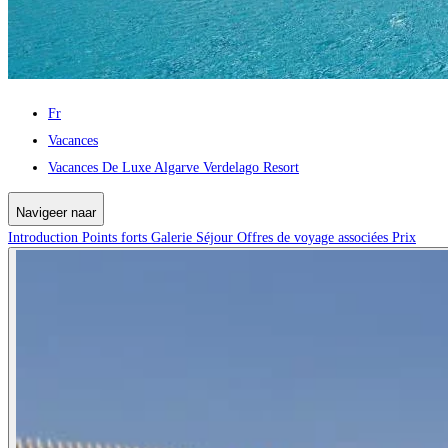
Fr
Vacances
Vacances De Luxe Algarve Verdelago Resort
Navigeer naar
Introduction
Points forts
Galerie
Séjour
Offres de voyage associées
Prix