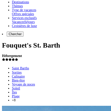
Destinations
Thèmes
Type de vacances
Offres spéciales
Services exclusifs
Vacances
Séjours
Croisières de luxe
Chercher
Fouquet's St. Barth
Hébergement
Saint Barths
Sorties
Culinaire
Bien-être
Voyage de noces
Soleil
Îles
Plage
+8