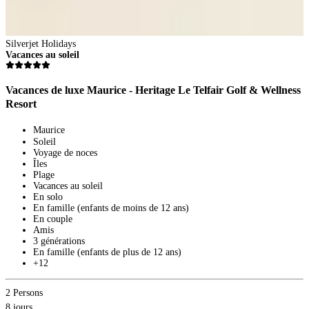
Silverjet Holidays
Vacances au soleil
Vacances de luxe Maurice - Heritage Le Telfair Golf & Wellness
Resort
2
Maurice
8
Soleil
D
Voyage de noces
1
Îles
P
Plage
V
Vacances au soleil
En solo
En famille (enfants de moins de 12 ans)
En couple
Amis
3 générations
En famille (enfants de plus de 12 ans)
+12
2 Persons
8 jours