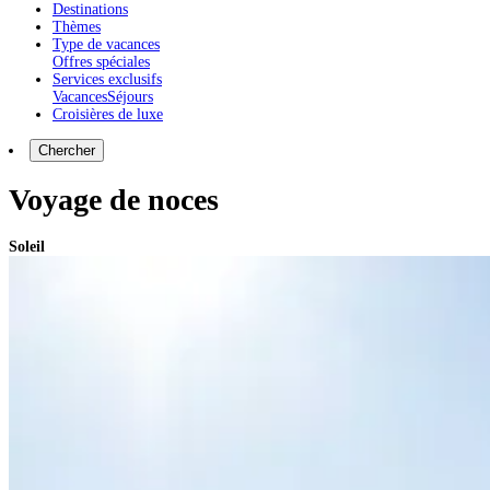
Destinations
Thèmes
Type de vacances
Offres spéciales
Services exclusifs
Vacances
Séjours
Croisières de luxe
Chercher
Voyage de noces
Soleil