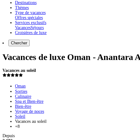
Destinations
Thèmes
Type de vacances
Offres spéciales
Services exclusifs
Vacances
Séjours
Croisières de luxe
Chercher
Vacances de luxe Oman - Anantara A
Vacances au soleil
Oman
Sorties
Culinaire
Spa et Bien-être
Bien-être
Voyage de noces
Soleil
Vacances au soleil
+8
Depuis