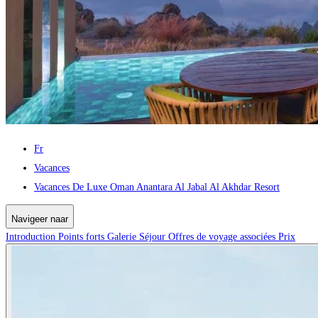
Fr
Vacances
Vacances De Luxe Oman Anantara Al Jabal Al Akhdar Resort
Navigeer naar
Introduction
Points forts
Galerie
Séjour
Offres de voyage associées
Prix