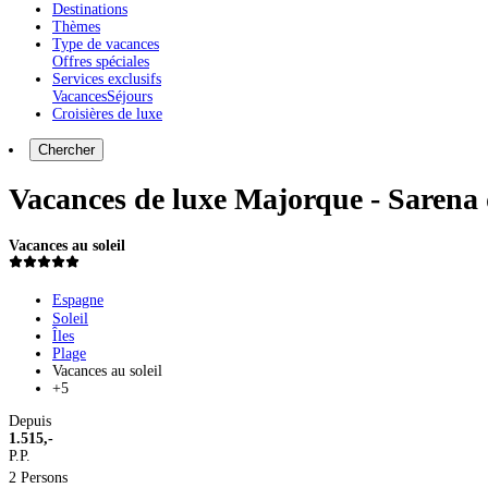
Destinations
Thèmes
Type de vacances
Offres spéciales
Services exclusifs
Vacances
Séjours
Croisières de luxe
Chercher
Vacances de luxe Majorque - Sarena
Vacances au soleil
Espagne
Soleil
Îles
Plage
Vacances au soleil
+5
Depuis
1.515,-
P.P.
2 Persons