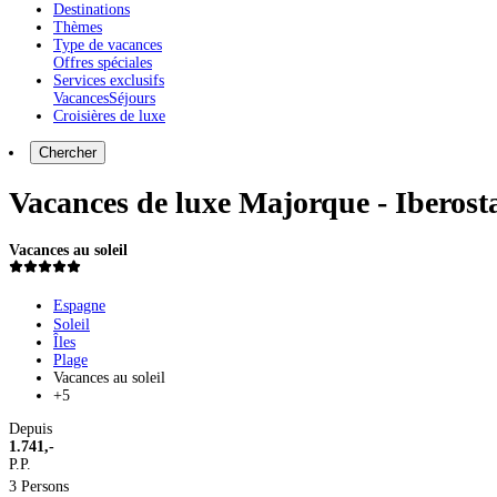
Destinations
Thèmes
Type de vacances
Offres spéciales
Services exclusifs
Vacances
Séjours
Croisières de luxe
Chercher
Vacances de luxe Majorque - Iberost
Vacances au soleil
Espagne
Soleil
Îles
Plage
Vacances au soleil
+5
Depuis
1.741,-
P.P.
3 Persons