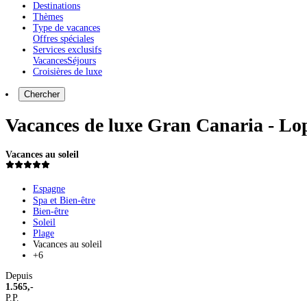
Destinations
Thèmes
Type de vacances
Offres spéciales
Services exclusifs
Vacances
Séjours
Croisières de luxe
Chercher
Vacances de luxe Gran Canaria - Lo
Vacances au soleil
Espagne
Spa et Bien-être
Bien-être
Soleil
Plage
Vacances au soleil
+6
Depuis
1.565,-
P.P.