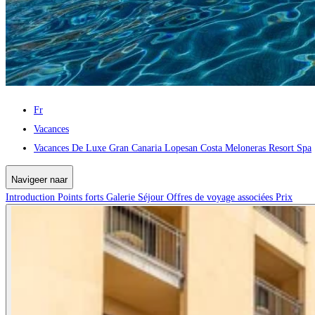
Fr
Vacances
Vacances De Luxe Gran Canaria Lopesan Costa Meloneras Resort Spa
Navigeer naar
Introduction
Points forts
Galerie
Séjour
Offres de voyage associées
Prix