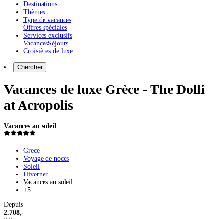
Destinations
Thèmes
Type de vacances
Offres spéciales
Services exclusifs
Vacances
Séjours
Croisières de luxe
Chercher
Vacances de luxe Grèce - The Dolli
at Acropolis
Vacances au soleil
Grece
Voyage de noces
Soleil
Hiverner
Vacances au soleil
+5
Depuis
2.708,-