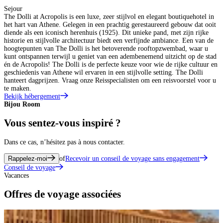
Sejour
The Dolli at Acropolis is een luxe, zeer stijlvol en elegant boutiquehotel in
het hart van Athene. Gelegen in een prachtig gerestaureerd gebouw dat ooit
diende als een iconisch herenhuis (1925). Dit unieke pand, met zijn rijke
historie en stijlvolle architectuur biedt een verfijnde ambiance. Een van de
hoogtepunten van The Dolli is het betoverende rooftopzwembad, waar u
kunt ontspannen terwijl u geniet van een adembenemend uitzicht op de stad
én de Acropolis! The Dolli is de perfecte keuze voor wie de rijke cultuur en
geschiedenis van Athene wil ervaren in een stijlvolle setting. The Dolli
hanteert dagprijzen. Vraag onze Reisspecialisten om een reisvoorstel voor u
te maken.
Bekijk hébergement
Bijou Room
A
Vous sentez-vous inspiré ?
Dans ce cas, n’hésitez pas à nous contacter.
Rappelez-moi
of
Recevoir un conseil de voyage sans engagement
Conseil de voyage
Vacances
Offres de voyage associées