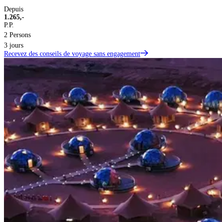
Depuis
1.265,-
P.P.
2 Persons
3 jours
Recevez des conseils de voyage sans engagement