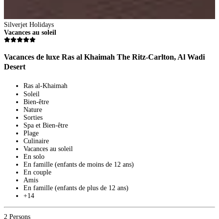
8
D
3
Silverjet Holidays
P
Vacances au soleil
V
Vacances de luxe Ras al Khaimah The Ritz-Carlton, Al Wadi
Desert
Ras al-Khaimah
Soleil
Bien-être
Nature
Sorties
Spa et Bien-être
Plage
Culinaire
Vacances au soleil
En solo
En famille (enfants de moins de 12 ans)
En couple
Amis
En famille (enfants de plus de 12 ans)
+14
2 Persons