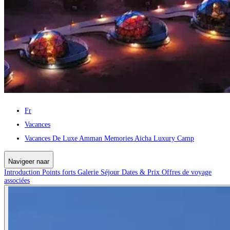
Fr
Vacances
Vacances De Luxe Amman Memories Aicha Luxury Camp
Navigeer naar
Introduction
Points forts
Galerie
Séjour
Dates & Prix
Offres de voyage
associées