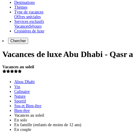
Destinations
Thèmes
Type de vacances
Offres spéciales
Services exclusifs
Vacances
Séjours
Croisières de luxe
Chercher
Vacances de luxe Abu Dhabi - Qasr a
Vacances au soleil
Abou Dhabi
Vin
Culinaire
Nature
Sportif
Spa et Bien-être
Bien-être
Vacances au soleil
En solo
En famille (enfants de moins de 12 ans)
En couple