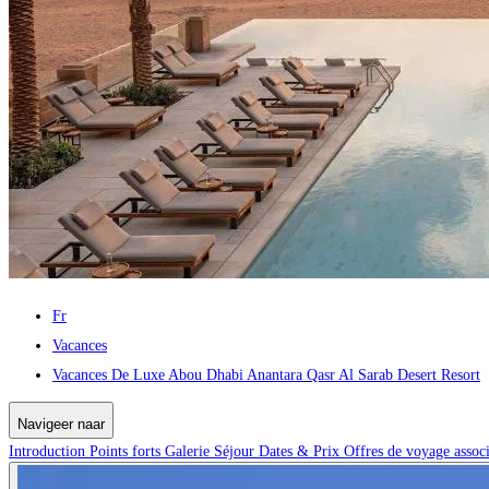
Fr
Vacances
Vacances De Luxe Abou Dhabi Anantara Qasr Al Sarab Desert Resort
Navigeer naar
Introduction
Points forts
Galerie
Séjour
Dates & Prix
Offres de voyage assoc