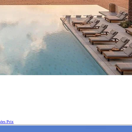
iées
Prix