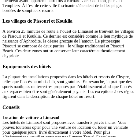
médiéval ayant appartenu autrefois à Richard Cœur de Lion, puis aux
Templiers. À l’est de cette ville fascinante s’étendent de belles plages
bordées de somptueux resorts.
Les villages de Pissouri et Kouklia
À environ 25 minutes de route à l’ouest de Limassol se trouvent les villages
de Pissouri et Kouklia. Ce dernier est considéré comme le lieu mythique de
naissance d’Aphrodite, la déesse grecque de l’amour. Le pittoresque
Pissouri se compose de deux parties : le village traditionnel et Pissouri
Beach. Ces deux zones ont su conserver leur caractère authentiquement
chypriote.
Équipements des hôtels
La plupart des installations proposées dans les hôtels et resorts de Chypre,
telles que l’accès au mini-club, sont gratuites. En revanche, la pratique des
sports nautiques ou terrestres proposés par l’établissement ainsi que l’accès
aux espaces bien-être sont généralement payants. Les exceptions à ces règles
figurent dans la description de chaque hôtel ou resort.
Conseils
Location de voiture à Limassol
Les hôtels de Limassol sont proposés avec transferts privés inclus. Vous
pouvez toutefois opter pour une voiture de location ou louer un véhicule
pour quelques jours, livré directement à votre hôtel. Pour plus