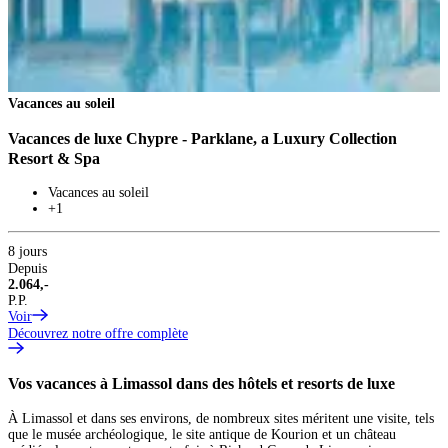
Vacances au soleil
V
Vacances de luxe Chypre - Parklane, a Luxury Collection
V
Resort & Spa
Vacances au soleil
+1
8
D
8 jours
2
Depuis
P
2.064,-
V
P.P.
Voir
Découvrez notre offre complète
Vos vacances à Limassol dans des hôtels et resorts de luxe
À Limassol et dans ses environs, de nombreux sites méritent une visite, tels
que le musée archéologique, le site antique de Kourion et un château