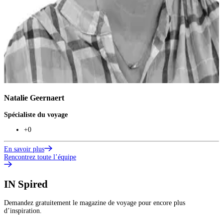
Natalie Geernaert
V
Spécialiste du voyage
S
+0
En savoir plus
E
Rencontrez toute l’équipe
IN
Spired
Demandez gratuitement le magazine de voyage pour encore plus
d’inspiration.