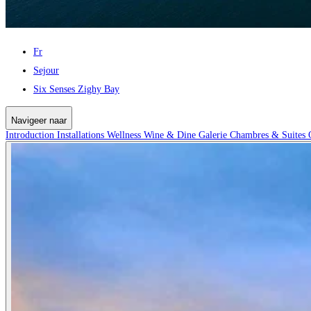
Fr
Sejour
Six Senses Zighy Bay
Navigeer naar
Introduction
Installations
Wellness
Wine & Dine
Galerie
Chambres & Suites