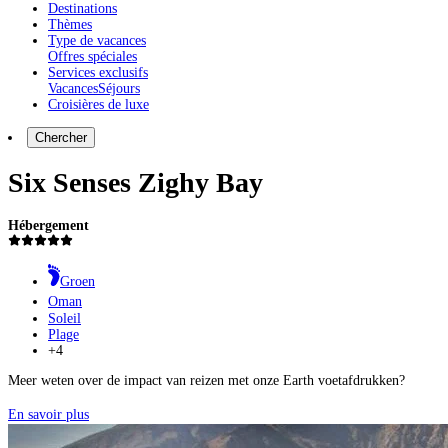
Destinations
Thèmes
Type de vacances
Offres spéciales
Services exclusifs
Vacances
Séjours
Croisières de luxe
Chercher
Six Senses Zighy Bay
Hébergement
Groen
Oman
Soleil
Plage
+4
Meer weten over de impact van reizen met onze Earth voetafdrukken?
En savoir plus