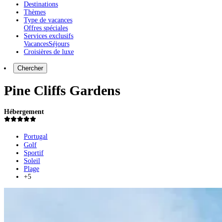
Destinations
Thèmes
Type de vacances
Offres spéciales
Services exclusifs
Vacances
Séjours
Croisières de luxe
Chercher
Pine Cliffs Gardens
Hébergement
Portugal
Golf
Sportif
Soleil
Plage
+5