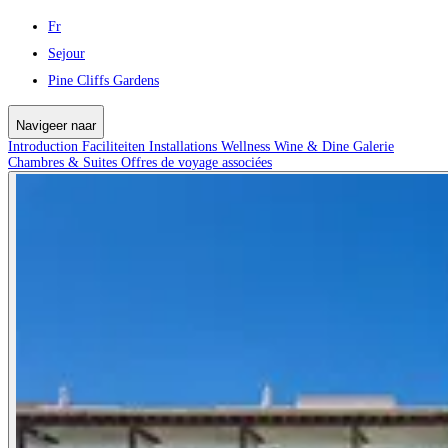
Fr
Sejour
Pine Cliffs Gardens
Navigeer naar
Introduction
Faciliteiten
Installations
Wellness
Wine & Dine
Galerie
Chambres & Suites
Offres de voyage associées