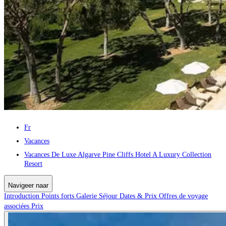
Fr
Vacances
Vacances De Luxe Algarve Pine Cliffs Hotel A Luxury Collection
Resort
Navigeer naar
Introduction
Points forts
Galerie
Séjour
Dates & Prix
Offres de voyage
associées
Prix