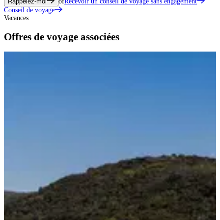
Rappelez-moi
of
Recevoir un conseil de voyage sans engagement
Conseil de voyage
Vacances
Offres de voyage associées