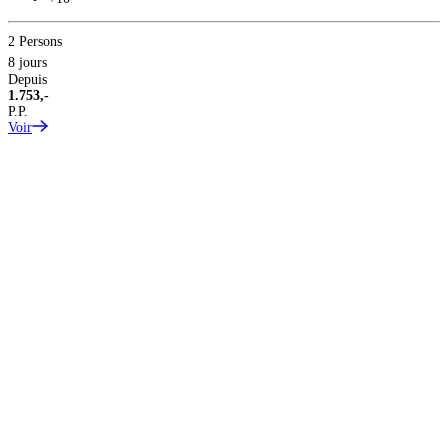
2 Persons
8 jours
Depuis
1.753,-
P.P.
Voir
S
V