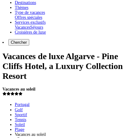
Destinations
Thèmes
Type de vacances
Offres spéciales
Services exclusifs
Vacances
Séjours
Croisières de luxe
Chercher
Vacances de luxe Algarve - Pine
Cliffs Hotel, a Luxury Collection
Resort
Vacances au soleil
Portugal
Golf
Sportif
Tennis
Soleil
Plage
Vacances au soleil