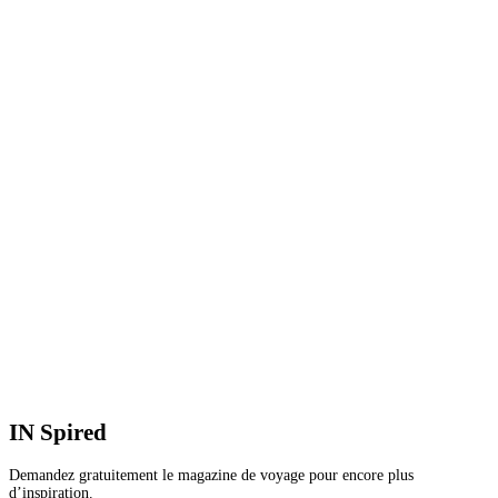
V
3
8
D
2
P
V
IN
Spired
Demandez gratuitement le magazine de voyage pour encore plus
d’inspiration.