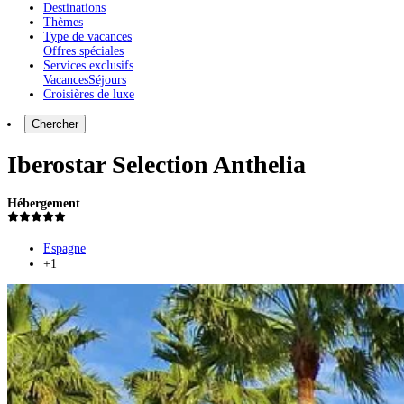
Destinations
Thèmes
Type de vacances
Offres spéciales
Services exclusifs
Vacances
Séjours
Croisières de luxe
Chercher
Iberostar Selection Anthelia
Hébergement
Espagne
+1