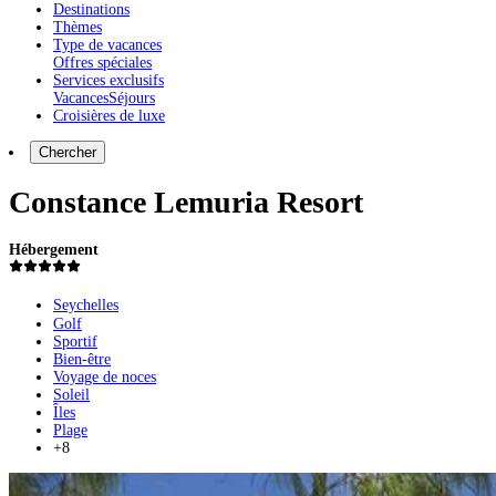
Destinations
Thèmes
Type de vacances
Offres spéciales
Services exclusifs
Vacances
Séjours
Croisières de luxe
Chercher
Constance Lemuria Resort
Hébergement
Seychelles
Golf
Sportif
Bien-être
Voyage de noces
Soleil
Îles
Plage
+8