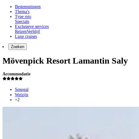
Bestemmingen
Thema's
Type reis
Specials
Exclusieve services
Reizen
Verblijf
Luxe cruises
Zoeken
Mövenpick Resort Lamantin Saly
Accommodatie
Senegal
Welzijn
+2