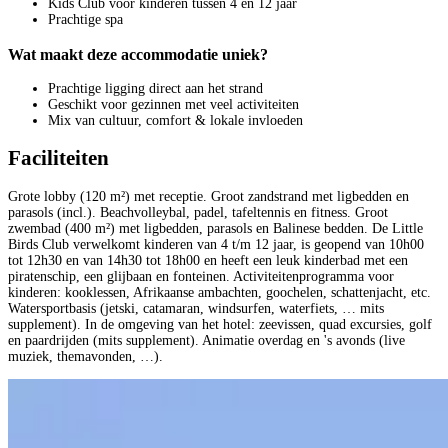
Kids Club voor kinderen tussen 4 en 12 jaar
Prachtige spa
Wat maakt deze accommodatie uniek?
Prachtige ligging direct aan het strand
Geschikt voor gezinnen met veel activiteiten
Mix van cultuur, comfort & lokale invloeden
Faciliteiten
Grote lobby (120 m²) met receptie. Groot zandstrand met ligbedden en
parasols (incl.). Beachvolleybal, padel, tafeltennis en fitness. Groot
zwembad (400 m²) met ligbedden, parasols en Balinese bedden. De Little
Birds Club verwelkomt kinderen van 4 t/m 12 jaar, is geopend van 10h00
tot 12h30 en van 14h30 tot 18h00 en heeft een leuk kinderbad met een
piratenschip, een glijbaan en fonteinen. Activiteitenprogramma voor
kinderen: kooklessen, Afrikaanse ambachten, goochelen, schattenjacht, etc.
Watersportbasis (jetski, catamaran, windsurfen, waterfiets, … mits
supplement). In de omgeving van het hotel: zeevissen, quad excursies, golf
en paardrijden (mits supplement). Animatie overdag en 's avonds (live
muziek, themavonden, …).