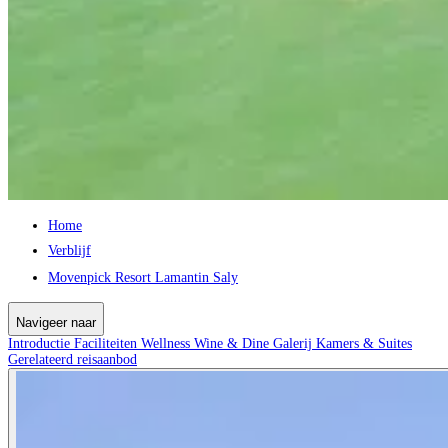
Home
Verblijf
Movenpick Resort Lamantin Saly
Navigeer naar
Introductie
Faciliteiten
Wellness
Wine & Dine
Galerij
Kamers & Suites
Gerelateerd reisaanbod