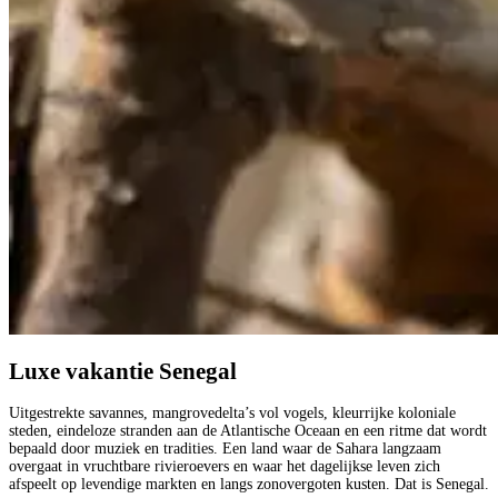
Luxe vakantie Senegal
Uitgestrekte savannes, mangrovedelta’s vol vogels, kleurrijke koloniale
steden, eindeloze stranden aan de Atlantische Oceaan en een ritme dat wordt
bepaald door muziek en tradities. Een land waar de Sahara langzaam
overgaat in vruchtbare rivieroevers en waar het dagelijkse leven zich
afspeelt op levendige markten en langs zonovergoten kusten. Dat is Senegal.