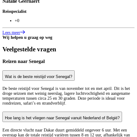
Natalie Geernaert
C
Reisspecialist
R
+0
Lees meer
L
Wij helpen u graag op weg
Veelgestelde vragen
Reizen naar Senegal
Wat is de beste reistijd voor Senegal?
De beste reistijd voor Senegal is van november tot en met april. Dit is het
droge seizoen met weinig neerslag, lagere luchtvochtigheid en aangename
temperaturen tussen circa 25 en 30 graden. Deze periode is ideaal voor
rondreizen, safari’s en strandverblijf.
Hoe lang is het vliegen naar Senegal vanuit Nederland of België?
Een directe vlucht naar Dakar duurt gemiddeld ongeveer 6 uur. Met een
overstap kan de totale reistijd variëren tussen 8 en 12 uur, afhankelijk van