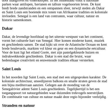
door mangroves en vissersdorpen. In het binnenland vindt u nationale
parken waar antilopen, bavianen en talloze vogelsoorten leven. De kust
biedt brede zandstranden en een ontspannen sfeer, terwijl steden als Dakar
en Saint Louis een boeiende mix tonen van Afrikaanse tradities en koloniale
invloeden. Senegal is een land van contrasten, waar cultuur, natuur en
historie samenkomen.
Dakar
Dakar, de levendige hoofdstad op het uiterste westpunt van het continent,
vormt het culturele hart van Senegal. Hier komen moderne kunst, muziek
en geschiedenis samen. De stad kijkt uit over de Atlantische Oceaan en kent
brede boulevards, markten vol kleur en geur en een dynamische eetcultuur.
Voor de kust ligt het eiland Gorée, met zijn pastelgekleurde huizen en
indrukwekkende geschiedenis. Dakar is een stad die bruist, waar
hedendaagse creativiteit en eeuwenoude tradities elkaar versterken.
Saint Louis
In het noorden ligt Saint Louis, een stad met een uitgesproken karakter. De
koloniale architectuur, smeedijzeren balkons en smalle straten geven de stad
een bijna mediterraan aanzien. Gelegen aan de monding van de
Senegalrivier ademt Saint Louis geschiedenis. Tegelijkertijd is het een
toegangspoort tot natuurgebieden waar duizenden trekvogels neerstrijken.
De combinatie van cultuur en natuur maakt deze regio bijzonder veelzijdig.
Stranden en natuur