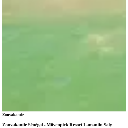
4
8
V
2
p
B
Zonvakantie
Zonvakantie Sénégal - Mövenpick Resort Lamantin Saly