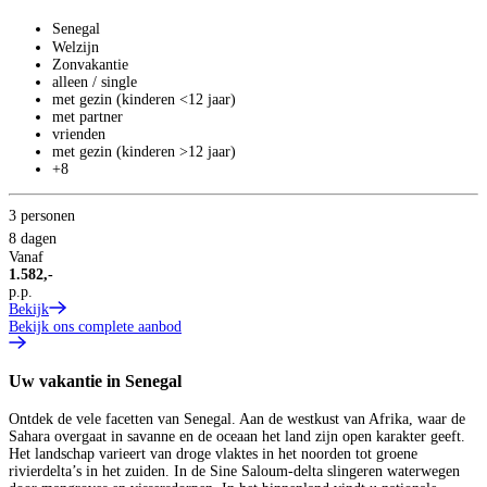
Senegal
Welzijn
Zonvakantie
alleen / single
met gezin (kinderen <12 jaar)
met partner
vrienden
met gezin (kinderen >12 jaar)
+8
3 personen
8 dagen
Vanaf
1.582,-
p.p.
Bekijk
Bekijk ons complete aanbod
Uw vakantie in Senegal
Ontdek de vele facetten van Senegal. Aan de westkust van Afrika, waar de
Sahara overgaat in savanne en de oceaan het land zijn open karakter geeft.
Het landschap varieert van droge vlaktes in het noorden tot groene
rivierdelta’s in het zuiden. In de Sine Saloum-delta slingeren waterwegen