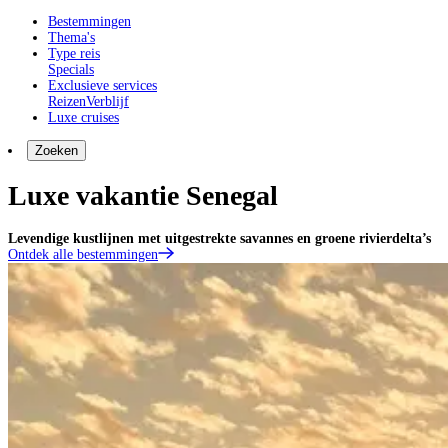
Bestemmingen
Thema's
Type reis
Specials
Exclusieve services
Reizen
Verblijf
Luxe cruises
Zoeken
Luxe vakantie Senegal
Levendige kustlijnen met uitgestrekte savannes en groene rivierdelta’s
Ontdek alle bestemmingen