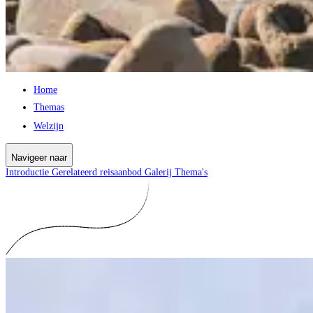
Home
Themas
Welzijn
Navigeer naar
Introductie
Gerelateerd reisaanbod
Galerij
Thema's