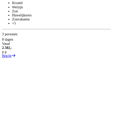
Kroatië
Welzijn
Zon
Huwelijksreis
Zonvakantie
+5
2
3 personen
8
8 dagen
V
Vanaf
3
2.502,-
p
p.p.
B
Bekijk