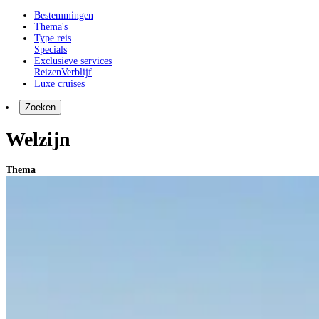
Bestemmingen
Thema's
Type reis
Specials
Exclusieve services
Reizen
Verblijf
Luxe cruises
Zoeken
Welzijn
Thema