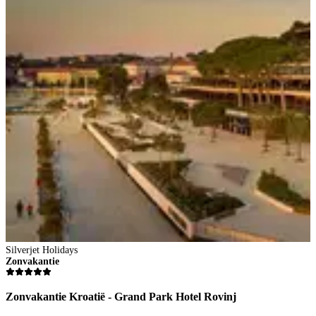
Silverjet Holidays
S
Zonvakantie
Z
Zonvakantie Kroatië - Grand Park Hotel Rovinj
Z