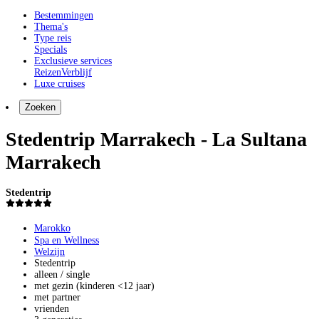
Bestemmingen
Thema's
Type reis
Specials
Exclusieve services
Reizen
Verblijf
Luxe cruises
Zoeken
Stedentrip Marrakech - La Sultana
Marrakech
Stedentrip
Marokko
Spa en Wellness
Welzijn
Stedentrip
alleen / single
met gezin (kinderen <12 jaar)
met partner
vrienden