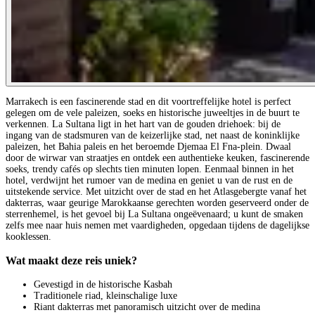
Marrakech is een fascinerende stad en dit voortreffelijke hotel is perfect
gelegen om de vele paleizen, soeks en historische juweeltjes in de buurt te
verkennen. La Sultana ligt in het hart van de gouden driehoek: bij de
ingang van de stadsmuren van de keizerlijke stad, net naast de koninklijke
paleizen, het Bahia paleis en het beroemde Djemaa El Fna-plein. Dwaal
door de wirwar van straatjes en ontdek een authentieke keuken, fascinerende
soeks, trendy cafés op slechts tien minuten lopen. Eenmaal binnen in het
hotel, verdwijnt het rumoer van de medina en geniet u van de rust en de
uitstekende service. Met uitzicht over de stad en het Atlasgebergte vanaf het
dakterras, waar geurige Marokkaanse gerechten worden geserveerd onder de
sterrenhemel, is het gevoel bij La Sultana ongeëvenaard; u kunt de smaken
zelfs mee naar huis nemen met vaardigheden, opgedaan tijdens de dagelijkse
kooklessen.
Wat maakt deze reis uniek?
Gevestigd in de historische Kasbah
Traditionele riad, kleinschalige luxe
Riant dakterras met panoramisch uitzicht over de medina