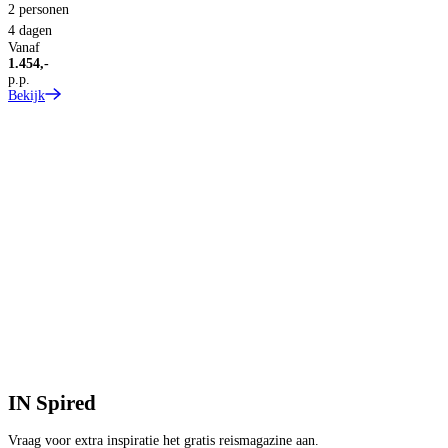
2 personen
4 dagen
2
Vanaf
4
1.454,-
V
p.p.
1
Bekijk
p
B
IN
Spired
Vraag voor extra inspiratie het gratis reismagazine aan.