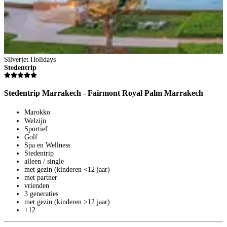
Silverjet Holidays
S
Stedentrip
S
Stedentrip Marrakech - Fairmont Royal Palm Marrakech
S
Marokko
Welzijn
Sportief
Golf
Spa en Wellness
Stedentrip
alleen / single
met gezin (kinderen <12 jaar)
met partner
vrienden
3 generaties
met gezin (kinderen >12 jaar)
+12
S