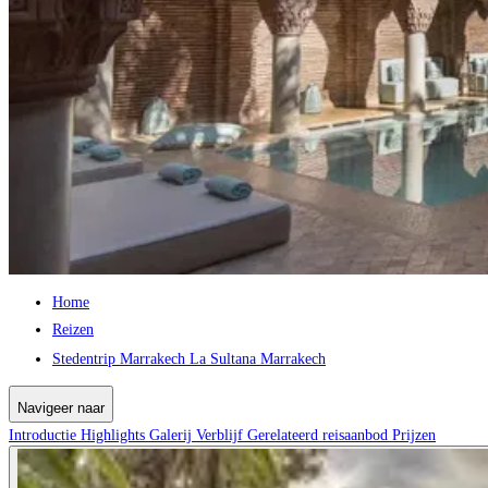
Home
Reizen
Stedentrip Marrakech La Sultana Marrakech
Navigeer naar
Introductie
Highlights
Galerij
Verblijf
Gerelateerd reisaanbod
Prijzen