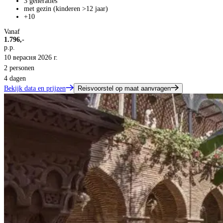
3 generaties
met gezin (kinderen >12 jaar)
+10
Vanaf
1.796,-
p.p.
10 верасня 2026 г.
2 personen
4 dagen
Bekijk data en prijzen
Reisvoorstel op maat aanvragen