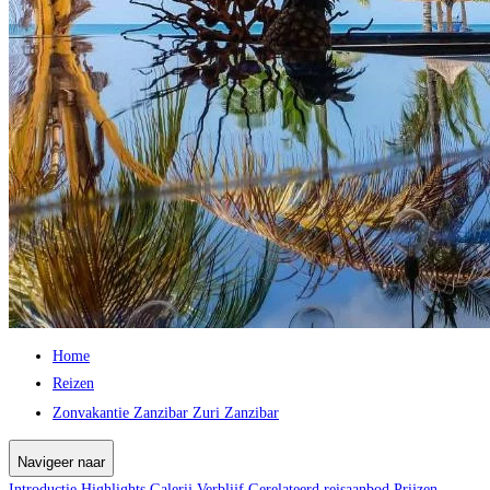
Home
Reizen
Zonvakantie Zanzibar Zuri Zanzibar
Navigeer naar
Introductie
Highlights
Galerij
Verblijf
Gerelateerd reisaanbod
Prijzen