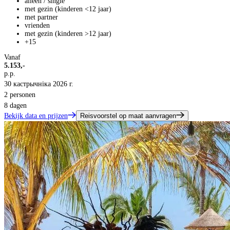
alleen / single
met gezin (kinderen <12 jaar)
met partner
vrienden
met gezin (kinderen >12 jaar)
+15
Vanaf
5.153,-
p.p.
30 кастрычніка 2026 г.
2 personen
8 dagen
Bekijk data en prijzen
Reisvoorstel op maat aanvragen