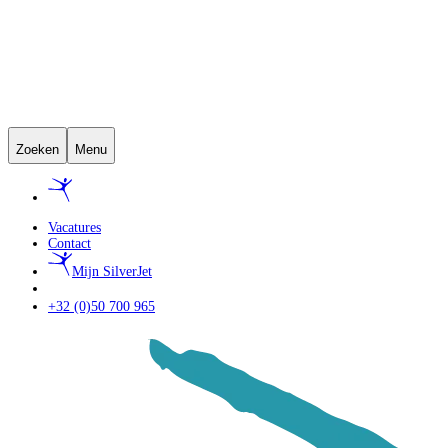
Zoeken
Menu
Vacatures
Contact
Mijn SilverJet
+32 (0)50 700 965