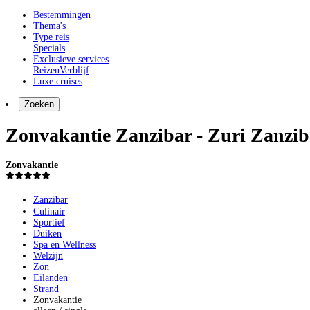
Bestemmingen
Thema's
Type reis
Specials
Exclusieve services
Reizen
Verblijf
Luxe cruises
Zoeken
Zonvakantie Zanzibar - Zuri Zanzib
Zonvakantie
Zanzibar
Culinair
Sportief
Duiken
Spa en Wellness
Welzijn
Zon
Eilanden
Strand
Zonvakantie