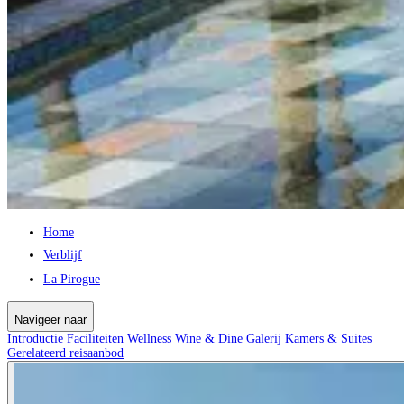
Home
Verblijf
La Pirogue
Navigeer naar
Introductie
Faciliteiten
Wellness
Wine & Dine
Galerij
Kamers & Suites
Gerelateerd reisaanbod