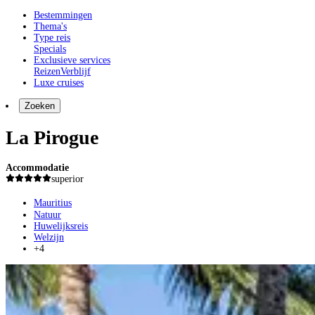
Bestemmingen
Thema's
Type reis
Specials
Exclusieve services
Reizen
Verblijf
Luxe cruises
Zoeken
La Pirogue
Accommodatie
superior
Mauritius
Natuur
Huwelijksreis
Welzijn
+4