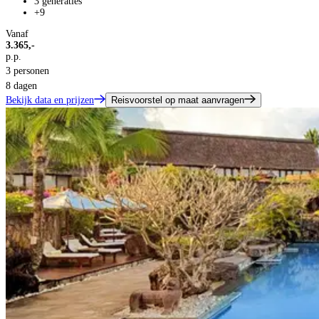
3 generaties
+9
Vanaf
3.365,-
p.p.
3 personen
8 dagen
Bekijk data en prijzen
Reisvoorstel op maat aanvragen