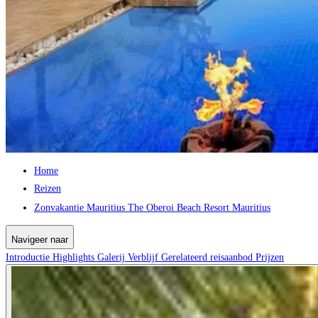
Home
Reizen
Zonvakantie Mauritius The Oberoi Beach Resort Mauritius
Navigeer naar
Introductie
Highlights
Galerij
Verblijf
Gerelateerd reisaanbod
Prijzen