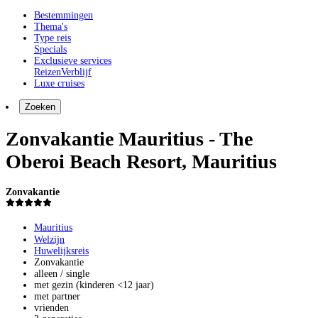
Bestemmingen
Thema's
Type reis
Specials
Exclusieve services
Reizen
Verblijf
Luxe cruises
Zoeken
Zonvakantie Mauritius - The
Oberoi Beach Resort, Mauritius
Zonvakantie
Mauritius
Welzijn
Huwelijksreis
Zonvakantie
alleen / single
met gezin (kinderen <12 jaar)
met partner
vrienden