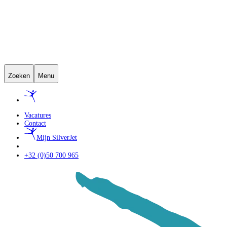
Zoeken
Menu
Vacatures
Contact
Mijn SilverJet
+32 (0)50 700 965