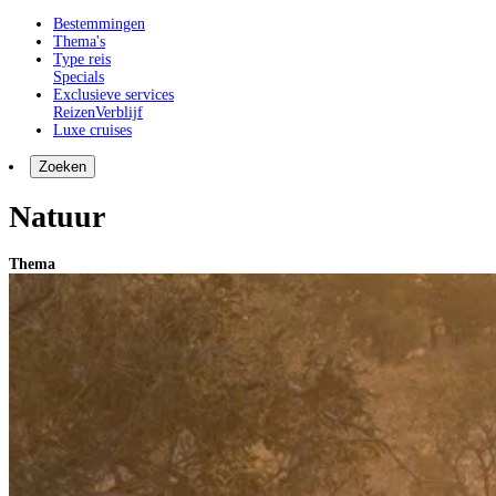
Bestemmingen
Thema's
Type reis
Specials
Exclusieve services
Reizen
Verblijf
Luxe cruises
Zoeken
Natuur
Thema