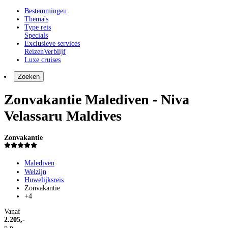
Bestemmingen
Thema's
Type reis
Specials
Exclusieve services
Reizen
Verblijf
Luxe cruises
Zoeken
Zonvakantie Malediven - Niva
Velassaru Maldives
Zonvakantie
Malediven
Welzijn
Huwelijksreis
Zonvakantie
+4
Vanaf
2.205,-
p.p.