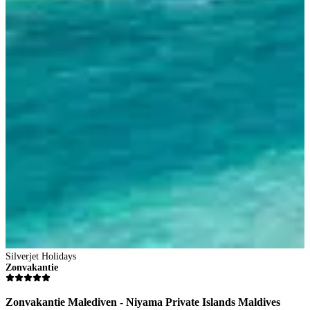
2
8
V
4
p
B
Silverjet Holidays
Zonvakantie
Zonvakantie Malediven - Niyama Private Islands Maldives