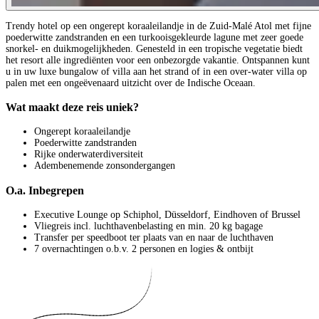
Trendy hotel op een ongerept koraaleilandje in de Zuid-Malé Atol met fijne
poederwitte zandstranden en een turkooisgekleurde lagune met zeer goede
snorkel- en duikmogelijkheden. Genesteld in een tropische vegetatie biedt
het resort alle ingrediënten voor een onbezorgde vakantie. Ontspannen kunt
u in uw luxe bungalow of villa aan het strand of in een over-water villa op
palen met een ongeëvenaard uitzicht over de Indische Oceaan.
Wat maakt deze reis uniek?
Ongerept koraaleilandje
Poederwitte zandstranden
Rijke onderwaterdiversiteit
Adembenemende zonsondergangen
O.a. Inbegrepen
Executive Lounge op Schiphol, Düsseldorf, Eindhoven of Brussel
Vliegreis incl. luchthavenbelasting en min. 20 kg bagage
Transfer per speedboot ter plaats van en naar de luchthaven
7 overnachtingen o.b.v. 2 personen en logies & ontbijt