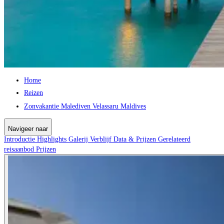
Home
Reizen
Zonvakantie Malediven Velassaru Maldives
Navigeer naar
Introductie
Highlights
Galerij
Verblijf
Data & Prijzen
Gerelateerd
reisaanbod
Prijzen