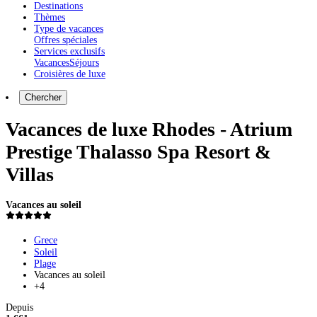
Destinations
Thèmes
Type de vacances
Offres spéciales
Services exclusifs
Vacances
Séjours
Croisières de luxe
Chercher
Vacances de luxe Rhodes - Atrium
Prestige Thalasso Spa Resort &
Villas
Vacances au soleil
Grece
Soleil
Plage
Vacances au soleil
+4
Depuis