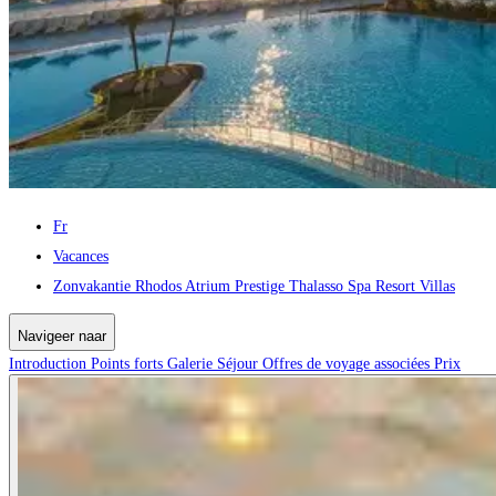
Fr
Vacances
Zonvakantie Rhodos Atrium Prestige Thalasso Spa Resort Villas
Navigeer naar
Introduction
Points forts
Galerie
Séjour
Offres de voyage associées
Prix