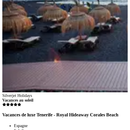
Silverjet Holidays
S
Vacances au soleil
V
Vacances de luxe Tenerife - Royal Hideaway Corales Beach
V
Espagne