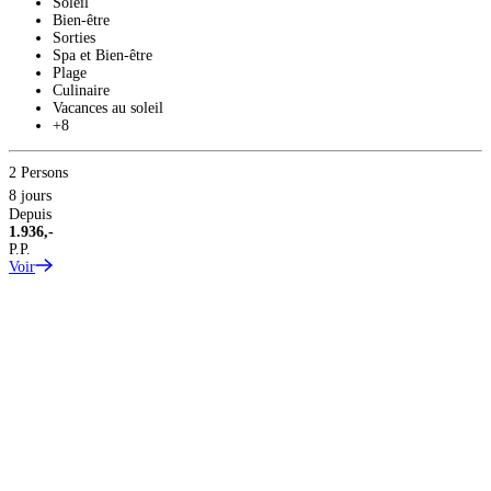
Soleil
Bien-être
Sorties
Spa et Bien-être
Plage
Culinaire
Vacances au soleil
+8
2 Persons
8 jours
Depuis
1.936,-
2
P.P.
8
Voir
D
3
P
V