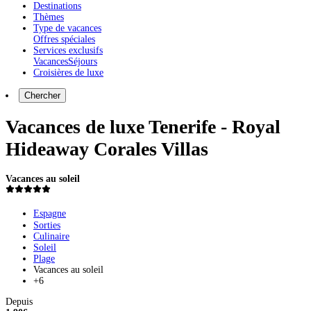
Destinations
Thèmes
Type de vacances
Offres spéciales
Services exclusifs
Vacances
Séjours
Croisières de luxe
Chercher
Vacances de luxe Tenerife - Royal
Hideaway Corales Villas
Vacances au soleil
Espagne
Sorties
Culinaire
Soleil
Plage
Vacances au soleil
+6
Depuis