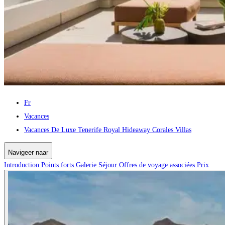
Fr
Vacances
Vacances De Luxe Tenerife Royal Hideaway Corales Villas
Navigeer naar
Introduction
Points forts
Galerie
Séjour
Offres de voyage associées
Prix