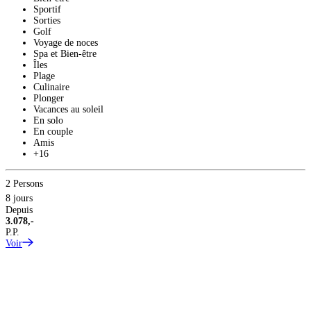
Sportif
Sorties
Golf
Voyage de noces
Spa et Bien-être
Îles
Plage
Culinaire
Plonger
Vacances au soleil
En solo
En couple
Amis
+16
3
2 Persons
8
8 jours
D
Depuis
4
3.078,-
P
P.P.
V
Voir