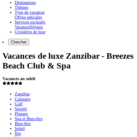
Destinations
Thèmes
Type de vacances
Offres spéciales
Services exclusifs
Vacances
Séjours
Croisières de luxe
Chercher
Vacances de luxe Zanzibar - Breezes
Beach Club & Spa
Vacances au soleil
Zanzibar
Culinaire
Golf
Sportif
Plonger
Spa et Bien-être
Bien-être
Soleil
Îles