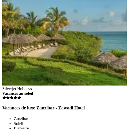
Silverjet Holidays
S
Vacances au soleil
V
Vacances de luxe Zanzibar - Zawadi Hotel
V
Zanzibar
Soleil
Bien-être