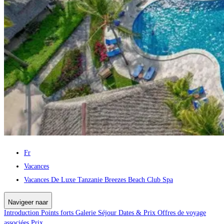
Fr
Vacances
Vacances De Luxe Tanzanie Breezes Beach Club Spa
Navigeer naar
Introduction
Points forts
Galerie
Séjour
Dates & Prix
Offres de voyage
associées
Prix