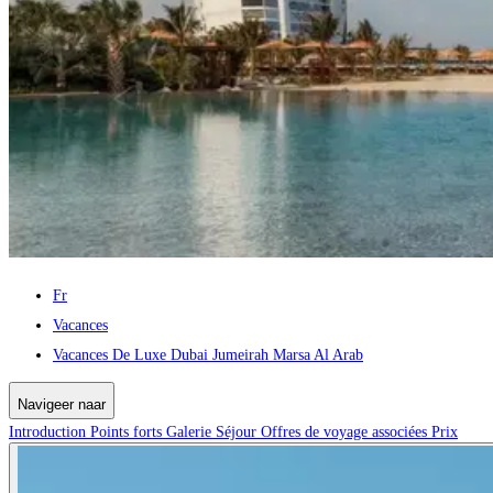
Fr
Vacances
Vacances De Luxe Dubai Jumeirah Marsa Al Arab
Navigeer naar
Introduction
Points forts
Galerie
Séjour
Offres de voyage associées
Prix