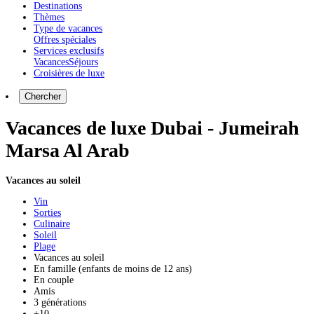
Destinations
Thèmes
Type de vacances
Offres spéciales
Services exclusifs
Vacances
Séjours
Croisières de luxe
Chercher
Vacances de luxe Dubai - Jumeirah
Marsa Al Arab
Vacances au soleil
Vin
Sorties
Culinaire
Soleil
Plage
Vacances au soleil
En famille (enfants de moins de 12 ans)
En couple
Amis
3 générations
+10