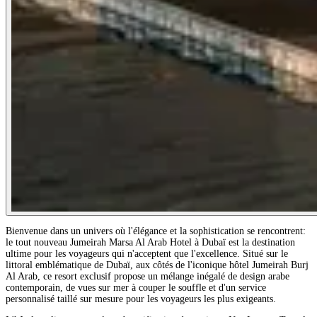
Bienvenue dans un univers où l'élégance et la sophistication se rencontrent:
le tout nouveau Jumeirah Marsa Al Arab Hotel à Dubaï est la destination
ultime pour les voyageurs qui n'acceptent que l'excellence. Situé sur le
littoral emblématique de Dubaï, aux côtés de l'iconique hôtel Jumeirah Burj
Al Arab, ce resort exclusif propose un mélange inégalé de design arabe
contemporain, de vues sur mer à couper le souffle et d'un service
personnalisé taillé sur mesure pour les voyageurs les plus exigeants.