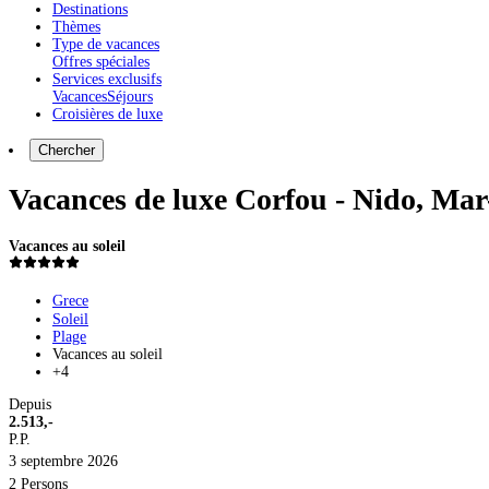
Destinations
Thèmes
Type de vacances
Offres spéciales
Services exclusifs
Vacances
Séjours
Croisières de luxe
Chercher
Vacances de luxe Corfou - Nido, Mar
Vacances au soleil
Grece
Soleil
Plage
Vacances au soleil
+4
Depuis
2.513,-
P.P.
3 septembre 2026
2 Persons