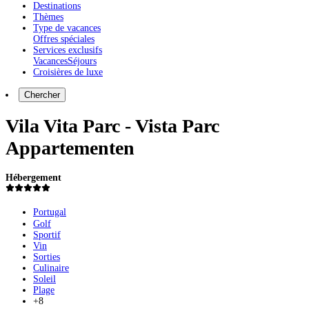
Destinations
Thèmes
Type de vacances
Offres spéciales
Services exclusifs
Vacances
Séjours
Croisières de luxe
Chercher
Vila Vita Parc - Vista Parc
Appartementen
Hébergement
Portugal
Golf
Sportif
Vin
Sorties
Culinaire
Soleil
Plage
+8