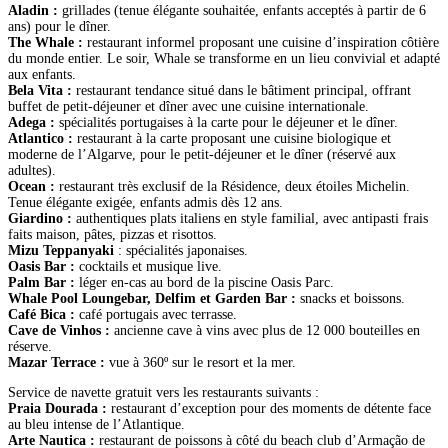
Aladin :
grillades (tenue élégante souhaitée, enfants acceptés à partir de 6
ans) pour le dîner.
The Whale :
restaurant informel proposant une cuisine d’inspiration côtière
du monde entier. Le soir, Whale se transforme en un lieu convivial et adapté
aux enfants.
Bela Vita :
restaurant tendance situé dans le bâtiment principal, offrant
buffet de petit-déjeuner et dîner avec une cuisine internationale.
Adega :
spécialités portugaises à la carte pour le déjeuner et le dîner.
Atlantico :
restaurant à la carte proposant une cuisine biologique et
moderne de l’Algarve, pour le petit-déjeuner et le dîner (réservé aux
adultes).
Ocean :
restaurant très exclusif de la Résidence, deux étoiles Michelin.
Tenue élégante exigée, enfants admis dès 12 ans.
Giardino :
authentiques plats italiens en style familial, avec antipasti frais
faits maison, pâtes, pizzas et risottos.
Mizu Teppanyaki
: spécialités japonaises.
Oasis Bar :
cocktails et musique live.
Palm Bar :
léger en-cas au bord de la piscine Oasis Parc.
Whale Pool Loungebar, Delfim et Garden Bar :
snacks et boissons.
Café Bica :
café portugais avec terrasse.
Cave de Vinhos :
ancienne cave à vins avec plus de 12 000 bouteilles en
réserve.
Mazar Terrace :
vue à 360º sur le resort et la mer.
Service de navette gratuit vers les restaurants suivants :
Praia Dourada :
restaurant d’exception pour des moments de détente face
au bleu intense de l’Atlantique.
Arte Nautica :
restaurant de poissons à côté du beach club d’Armação de