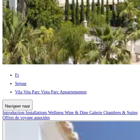
Fr
Sejour
Vila Vita Parc Vista Parc Appartementen
Navigeer naar
Introduction
Installations
Wellness
Wine & Dine
Galerie
Chambres & Suites
Offres de voyage associées