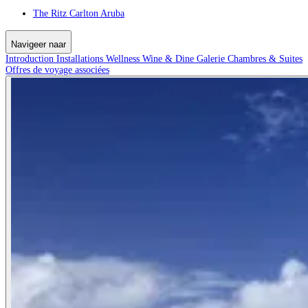
The Ritz Carlton Aruba
Navigeer naar
Introduction
Installations
Wellness
Wine & Dine
Galerie
Chambres & Suites
Offres de voyage associées