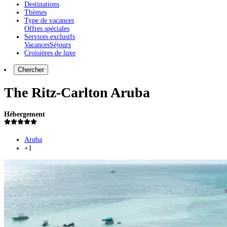
Destinations
Thèmes
Type de vacances
Offres spéciales
Services exclusifs
Vacances
Séjours
Croisières de luxe
Chercher
The Ritz-Carlton Aruba
Hébergement
Aruba
+1