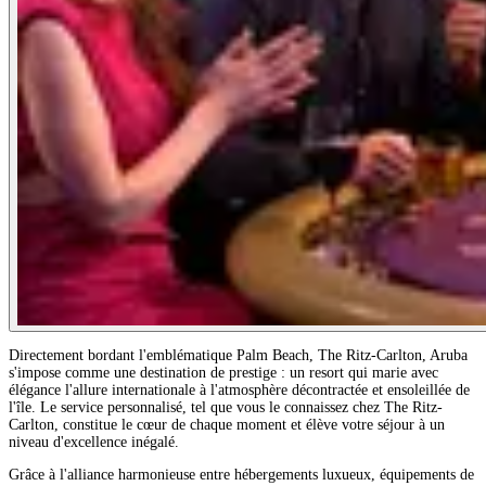
Directement bordant l'emblématique Palm Beach, The Ritz-Carlton, Aruba
s'impose comme une destination de prestige : un resort qui marie avec
élégance l'allure internationale à l'atmosphère décontractée et ensoleillée de
l'île. Le service personnalisé, tel que vous le connaissez chez The Ritz-
Carlton, constitue le cœur de chaque moment et élève votre séjour à un
niveau d'excellence inégalé.
Grâce à l'alliance harmonieuse entre hébergements luxueux, équipements de