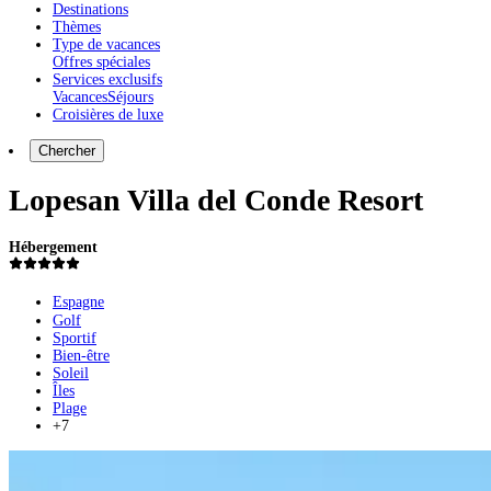
Destinations
Thèmes
Type de vacances
Offres spéciales
Services exclusifs
Vacances
Séjours
Croisières de luxe
Chercher
Lopesan Villa del Conde Resort
Hébergement
Espagne
Golf
Sportif
Bien-être
Soleil
Îles
Plage
+7